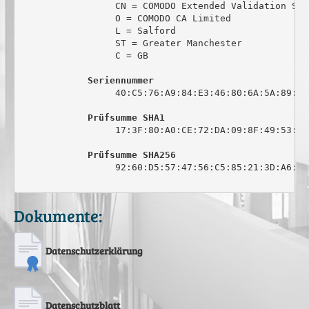
                 CN = COMODO Extended Validation Sec
                 O = COMODO CA Limited

                 L = Salford

                 ST = Greater Manchester

                 C = GB

Seriennummer
                 40:C5:76:A9:84:E3:46:80:6A:5A:89:0C:
Prüfsumme SHA1
                 17:3F:80:A0:CE:72:DA:09:8F:49:53:44
Prüfsumme SHA256
                 92:60:D5:57:47:56:C5:85:21:3D:A6:6C
Dokumente:
Datenschutzerklärung
Datenschutzblatt