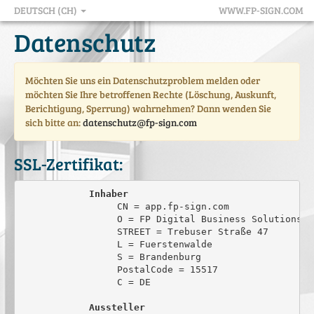
DEUTSCH (CH)
WWW.FP-SIGN.COM
Datenschutz
Möchten Sie uns ein Datenschutzproblem melden oder
möchten Sie Ihre betroffenen Rechte (Löschung, Auskunft,
Berichtigung, Sperrung) wahrnehmen? Dann wenden Sie
sich bitte an:
datenschutz@fp-sign.com
SSL-Zertifikat:
Inhaber
                 CN = app.fp-sign.com

                 O = FP Digital Business Solutions Gm
                 STREET = Trebuser Straße 47

                 L = Fuerstenwalde

                 S = Brandenburg

                 PostalCode = 15517

                 C = DE

Aussteller